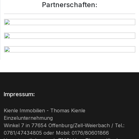
Partnerschaften:
Impressum:
Kienle Immobilien - Thomas Kienle
Einzelunternehmung
Winkel 7 in 77654 Offenburg/Zell-Weierbach / Tel.:
0781/47434805 oder Mobil: 0176/80601866